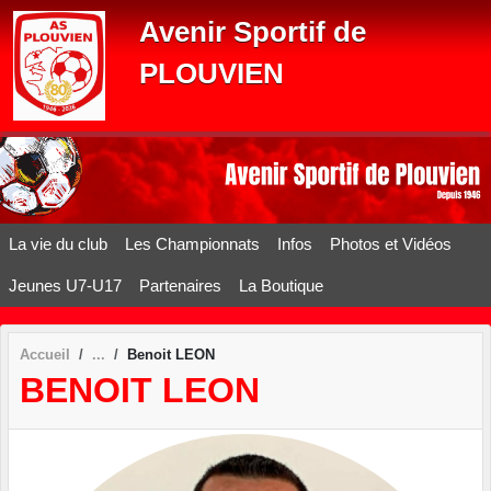
Panneau de gestion des cookies
Avenir Sportif de
PLOUVIEN
La vie du club
Les Championnats
Infos
Photos et Vidéos
Jeunes U7-U17
Partenaires
La Boutique
Accueil
Benoit LEON
BENOIT LEON