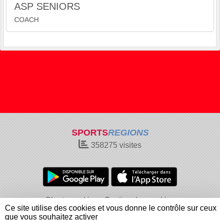
ASP SENIORS
COACH
SPORTS
REGIONS
358275
visites
Charte cookies
Gestion des cookies
Ce site utilise des cookies et vous donne le contrôle sur ceux
Informations légales
Signaler un contenu inapproprié
que vous souhaitez activer