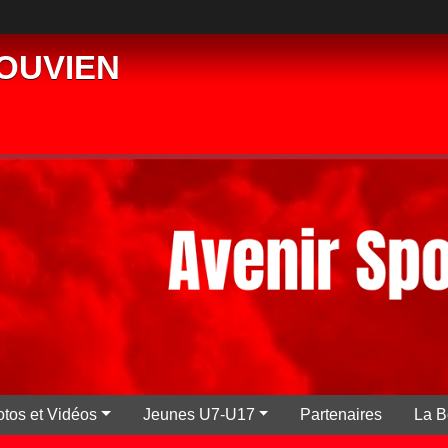
PLOUVIEN
tos et Vidéos
Jeunes U7-U17
Partenaires
La B