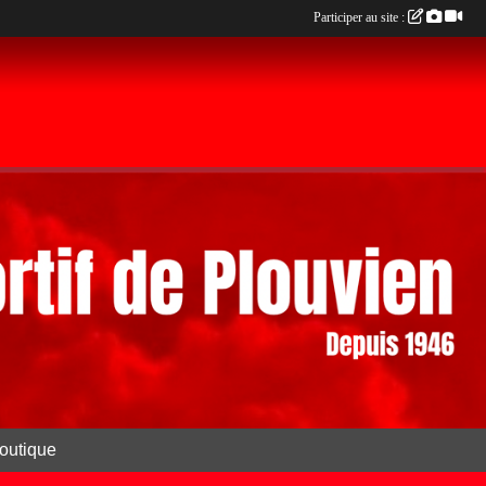
Participer au site :
outique